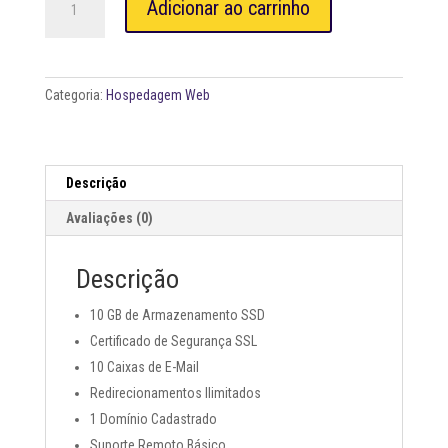
Adicionar ao carrinho
Hospedagem
Corporativo
II
quantidade
Categoria:
Hospedagem Web
Descrição
Avaliações (0)
Descrição
10 GB de Armazenamento SSD
Certificado de Segurança SSL
10 Caixas de E-Mail
Redirecionamentos Ilimitados
1 Domínio Cadastrado
Suporte Remoto Básico